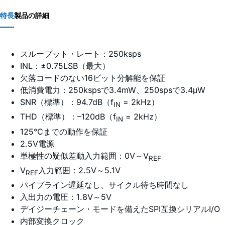
特長
製品の詳細
スループット・レート：250ksps
INL：±0.75LSB（最大）
欠落コードのない16ビット分解能を保証
低消費電力：250kspsで3.4mW、250spsで3.4μW
SNR（標準）：94.7dB（f
= 2kHz）
IN
THD（標準）：–120dB（f
= 2kHz）
IN
125°Cまでの動作を保証
2.5V電源
単極性の疑似差動入力範囲：0V～V
REF
V
入力範囲：2.5V～5.1V
REF
パイプライン遅延なし、サイクル待ち時間なし
入出力の電圧：1.8V～5V
デイジーチェーン・モードを備えたSPI互換シリアルI/O
内部変換クロック