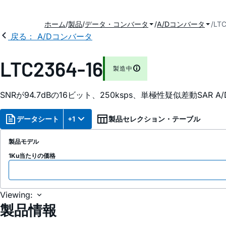
ホーム
製品
データ・コンバータ
A/Dコンバータ
LTC
戻る： A/Dコンバータ
LTC2364-16
製造中
SNRが94.7dBの16ビット、250ksps、単極性疑似差動SAR 
データシート
+1
製品セレクション・テーブル
製品モデル
1Ku当たりの価格
Viewing:
製品情報