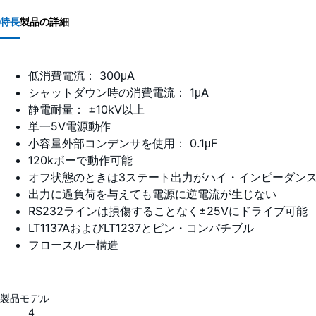
特長
製品の詳細
低消費電流： 300μA
シャットダウン時の消費電流： 1μA
静電耐量： ±10kV以上
単一5V電源動作
小容量外部コンデンサを使用： 0.1μF
120kボーで動作可能
オフ状態のときは3ステート出力がハイ・インピーダン
出力に過負荷を与えても電源に逆電流が生じない
RS232ラインは損傷することなく±25Vにドライブ可能
LT1137AおよびLT1237とピン・コンパチブル
フロースルー構造
製品モデル
4