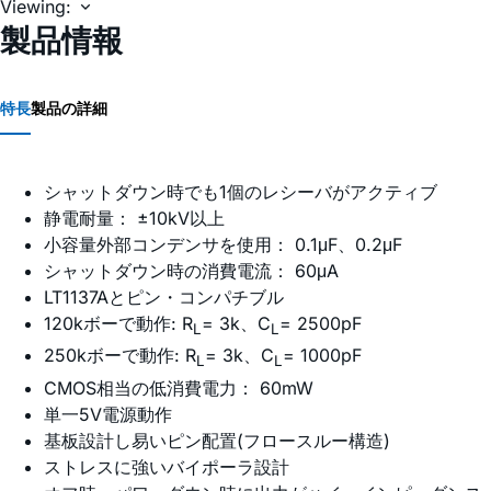
Viewing:
製品情報
特長
製品の詳細
シャットダウン時でも1個のレシーバがアクティブ
静電耐量： ±10kV以上
小容量外部コンデンサを使用： 0.1μF、0.2μF
シャットダウン時の消費電流： 60μA
LT1137Aとピン・コンパチブル
120kボーで動作: R
= 3k、C
= 2500pF
L
L
250kボーで動作: R
= 3k、C
= 1000pF
L
L
CMOS相当の低消費電力： 60mW
単一5V電源動作
基板設計し易いピン配置(フロースルー構造)
ストレスに強いバイポーラ設計