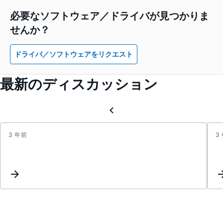
必要なソフトウェア／ドライバが見つかりま
せんか？
ドライバ／ソフトウェアをリクエスト
最新のディスカッション
3 年前
3
packa
board
for
HMC7