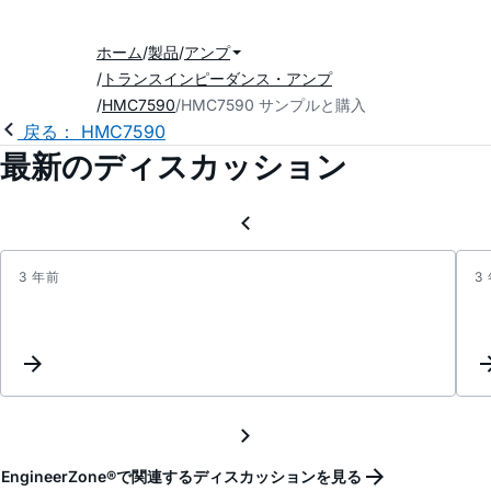
ホーム
製品
アンプ
トランスインピーダンス・アンプ
HMC7590
HMC7590 サンプルと購入
戻る： HMC7590
最新のディスカッション
3 年前
3
packa
board
for
HMC7
EngineerZone®で関連するディスカッションを見る