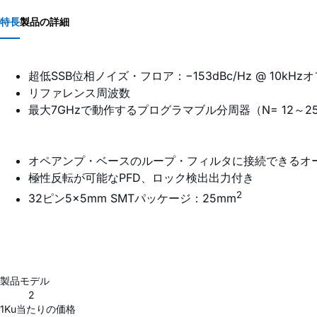
特長
製品の詳細
超低SSB位相ノイズ・フロア：−153dBc/Hz @ 10kHzオ
リファレンス周波数
最大7GHzで動作するプログラマブル分周器（N= 12～2
オペアンプ・ベースのループ・フィルタに接続できるオ
極性反転が可能なPFD、ロック検出出力付き
2
32ピン5×5mm SMTパッケージ：25mm
製品モデル
2
1Ku当たりの価格