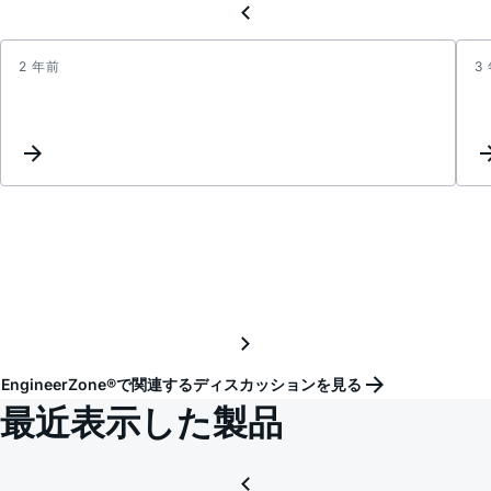
2 年前
3
Updat
Keyw
Inter
EngineerZone®で関連するディスカッションを見る
最近表示した製品