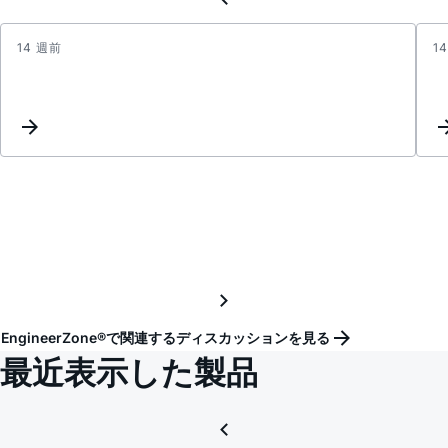
14 週前
1
HMC4
damag
Short
circuit
betw
Vcc
and
groun
EngineerZone®で関連するディスカッションを見る
最近表示した製品