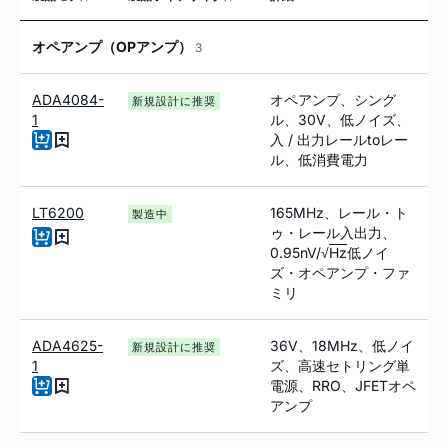
オペアンプ（OPアンプ）
3
ADA4084-
オペアンプ、シング
新規設計に推奨
1
ル、30V、低ノイズ、
入 / 出力レール
to
レー
ル、低消費電力
LT6200
165MHz、レール・ト
製造中
ゥ・レール入出力、
0.95nV/√
Hz
低ノイ
ズ・オペアンプ・ファ
ミリ
ADA4625-
36V、18MHz、低ノイ
新規設計に推奨
1
ズ、高速セトリング単
電源、RRO、JFETオペ
アンプ