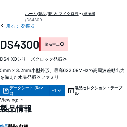
ホーム
製品
RF ＆ マイクロ波
発振器
DS4300
戻る： 発振器
DS4300
製造中止
DS4-XOシリーズクロック発振器
5mm x 3.2mm小型外形、最高622.08MHzの高周波差動出力
を備えた水晶発振器ファミリ
データシート (Rev.
製品セレクション・テーブ
+1
2)
ル
Viewing:
製品情報
特長
製品の詳細