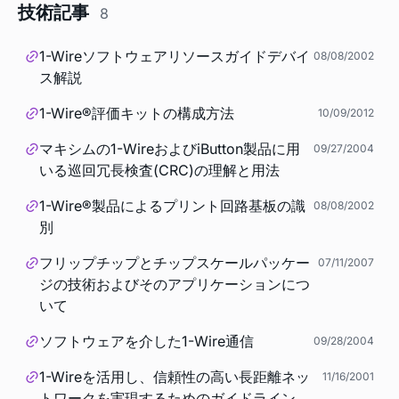
技術記事
8
1-Wireソフトウェアリソースガイドデバイ
08/08/2002
ス解説
1-Wire®評価キットの構成方法
10/09/2012
マキシムの1-WireおよびiButton製品に用
09/27/2004
いる巡回冗長検査(CRC)の理解と用法
1-Wire®製品によるプリント回路基板の識
08/08/2002
別
フリップチップとチップスケールパッケー
07/11/2007
ジの技術およびそのアプリケーションにつ
いて
ソフトウェアを介した1-Wire通信
09/28/2004
1-Wireを活用し、信頼性の高い長距離ネッ
11/16/2001
トワークを実現するためのガイドライン