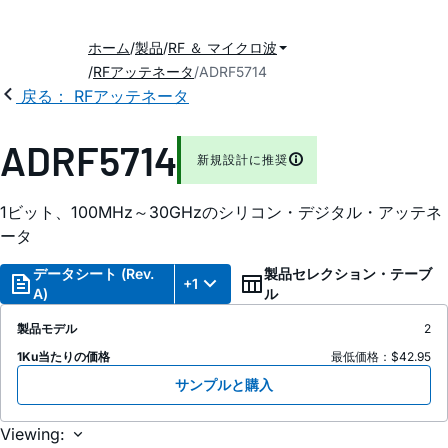
ホーム
製品
RF ＆ マイクロ波
RFアッテネータ
ADRF5714
戻る： RFアッテネータ
ADRF5714
新規設計に推奨
1ビット、100MHz～30GHzのシリコン・デジタル・アッテネ
ータ
データシート (Rev.
製品セレクション・テーブ
+1
A)
ル
製品モデル
2
1Ku当たりの価格
最低価格：$42.95
サンプルと購入
Viewing: