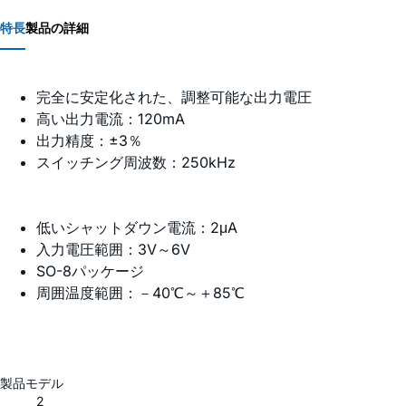
特長
製品の詳細
完全に安定化された、調整可能な出力電圧
高い出力電流：120mA
出力精度：±3％
スイッチング周波数：250kHz
低いシャットダウン電流：2μA
入力電圧範囲：3V～6V
SO-8パッケージ
周囲温度範囲：－40℃～＋85℃
製品モデル
2