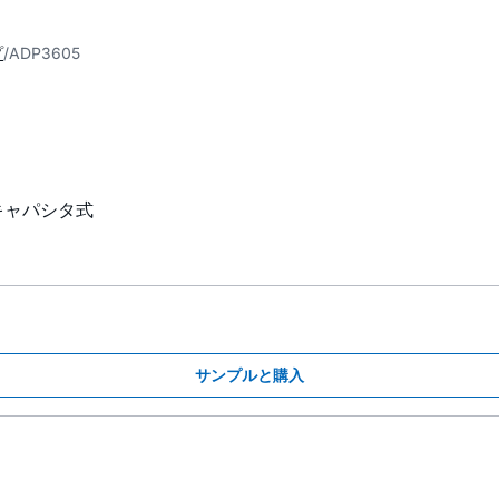
プ
ADP3605
キャパシタ式
サンプルと購入