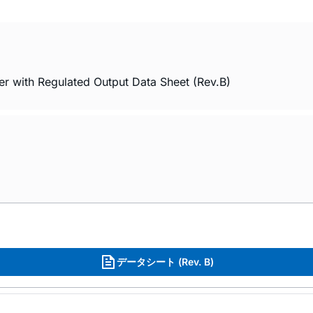
r with Regulated Output Data Sheet (Rev.B)
データシート (Rev. B)