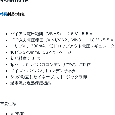
特長
製品の詳細
バイアス電圧範囲（VBIAS）：2.5 V～5.5 V
LDO入力電圧範囲（VIN1/VIN2、VIN3）：1.8 V～5.5 V
トリプル、200mA、低ドロップアウト電圧レギュレータ
16ピン3×3mmLFCSPパッケージ
初期精度： ±1%
1μFセラミック出力コンデンサで安定に動作
ノイズ・バイパス用コンデンサ不要
3つの独立したイネーブル用ロジック制御
過電流と過熱保護機能
主要仕様
高PSRR