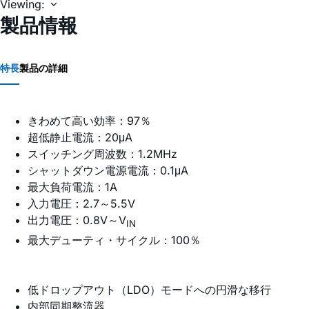
Viewing:
製品情報
特長
製品の詳細
きわめて高い効率：97％
超低静止電流：20μA
スイッチング周波数：1.2MHz
シャットダウン電源電流：0.1μA
最大負荷電流：1A
入力電圧：2.7～5.5V
出力電圧：0.8V～V
IN
最大デューティ・サイクル：100％
低ドロップアウト（LDO）モードへの円滑な移行
内部同期整流器