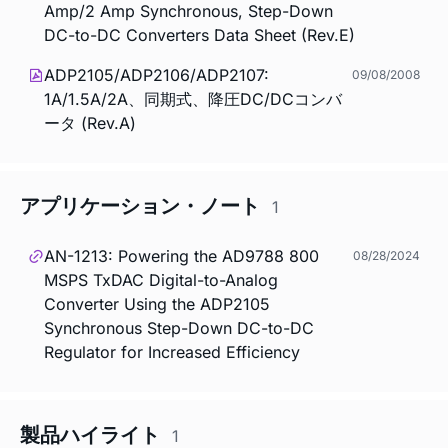
Amp/2 Amp Synchronous, Step-Down
DC-to-DC Converters Data Sheet (Rev.E)
ADP2105/ADP2106/ADP2107:
09/08/2008
1A/1.5A/2A、同期式、降圧DC/DCコンバ
ータ (Rev.A)
アプリケーション・ノート
1
AN-1213: Powering the AD9788 800
08/28/2024
MSPS TxDAC Digital-to-Analog
Converter Using the ADP2105
Synchronous Step-Down DC-to-DC
Regulator for Increased Efficiency
製品ハイライト
1