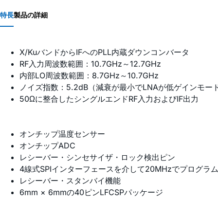
特長
製品の詳細
X/KuバンドからIFへのPLL内蔵ダウンコンバータ
RF入力周波数範囲：10.7GHz～12.7GHz
内部LO周波数範囲：8.7GHz～10.7GHz
ノイズ指数：5.2dB（減衰が最小でLNAが低ゲインモー
50Ωに整合したシングルエンドRF入力およびIF出力
オンチップ温度センサー
オンチップADC
レシーバー・シンセサイザ・ロック検出ピン
4線式SPIインターフェースを介して20MHzでプログラ
レシーバー・スタンバイ機能
6mm × 6mmの40ピンLFCSPパッケージ