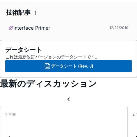
技術記事
1
Interface Primer
12/22/2010
データシート
これは最新改訂バージョンのデータシートです。
データシート (Rev. J)
最新のディスカッション
1 年前
2
Datas
maxi
rating