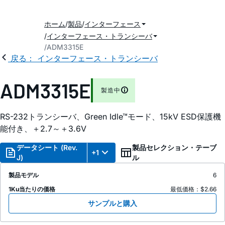
ホーム
製品
インターフェース
インターフェース・トランシーバ
ADM3315E
戻る： インターフェース・トランシーバ
ADM3315E
製造中
RS-232トランシーバ、G
reen
I
dle
™モード、15
k
V ESD保護機
能付き、＋2.7～＋3.6V
データシート (Rev.
製品セレクション・テーブ
+1
J)
ル
製品モデル
6
1Ku当たりの価格
最低価格：$2.66
サンプルと購入