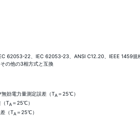
EC 62053-22、IEC 62053-23、ANSI C12.20、IEEE 14
、その他の3相方式と互換
よび無効電力量測定誤差（T
＝25℃）
A
差（T
＝25℃）
A
誤差（T
＝25℃）
A