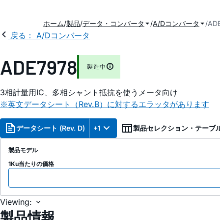
ホーム
製品
データ・コンバータ
A/Dコンバータ
AD
戻る： A/Dコンバータ
ADE7978
製造中
3相計量用IC、多相シャント抵抗を使うメータ向け
※英文データシート（Rev.B）に対するエラッタがあります
データシート (Rev. D)
+1
製品セレクション・テーブ
製品モデル
1Ku当たりの価格
Viewing:
製品情報