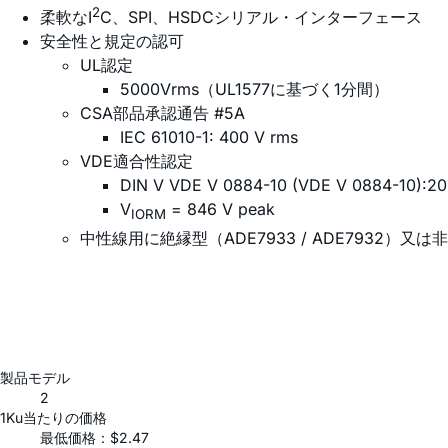
2
柔軟なI
C、SPI、HSDCシリアル・インターフェース
安全性と規定の認可
UL認定
5000Vrms（UL1577に基づく1分間）
CSA部品承認通告 #5A
IEC 61010-1: 400 V rms
VDE適合性認定
DIN V VDE V 0884-10 (VDE V 0884-10):20
V
= 846 V peak
IORM
中性線用に絶縁型（ADE7933 / ADE7932）又
製品モデル
2
1Ku当たりの価格
最低価格：$2.47