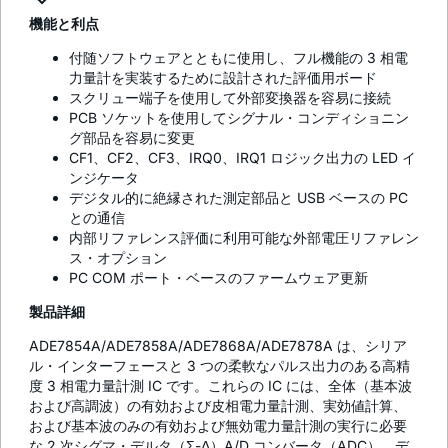
機能と利点
付随ソフトウェアとともに使用し、フル機能の 3 相電
力量計を実装するために設計された評価用ボード
スクリュー端子を使用して外部変換器を容易に接続
PCB ソケットを使用してシグナル・コンディショニン
グ部品を容易に変更
CF1、CF2、CF3、IRQ0、IRQ1 ロジック出力の LED イ
ンジケータ
デジタル的に絶縁された測定部品と USB ベースの PC
との通信
内部リファレンス評価に利用可能な外部電圧リファレン
ス・オプション
PC COM ポート・ベースのファームウェア更新
製品詳細
ADE7854A/ADE7858A/ADE7868A/ADE7878A は、シリア
ル・インターフェースと 3 つの柔軟なパルス出力のある高精
度 3 相電力量計測 IC です。これらの IC には、全体（基本波
および高調波）の有効および皮相電力量計測、実効値計算、
および基本波のみの有効および無効電力量計測の実行に必要
な 2 次シグマ・デルタ（Σ-Δ）A/D コンバータ（ADC）、デ