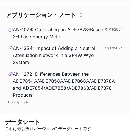
アプリケーション・ノート
3
AN-1076: Calibrating an ADE7878-Based,
01/11/2024
3-Phase Energy Meter
AN-1334: Impact of Adding a Neutral
07/12/2024
Attenuation Network in a 3P4W Wye
System
AN-1272: Differences Between the
ADE7854A/ADE7858A/ADE7868A/ADE7878A
and ADE7854/ADE7858/ADE7868/ADE7878
Products
03/20/2024
データシート
これは最新改訂バージョンのデータシートです。