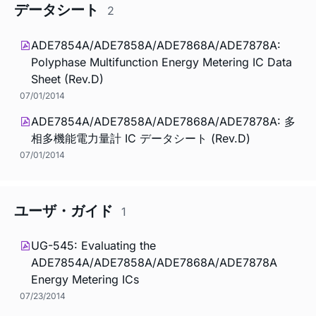
データシート
2
ADE7854A/ADE7858A/ADE7868A/ADE7878A:
Polyphase Multifunction Energy Metering IC Data
Sheet (Rev.D)
07/01/2014
ADE7854A/ADE7858A/ADE7868A/ADE7878A: 多
相多機能電力量計 IC データシート (Rev.D)
07/01/2014
ユーザ・ガイド
1
UG-545: Evaluating the
ADE7854A/ADE7858A/ADE7868A/ADE7878A
Energy Metering ICs
07/23/2014