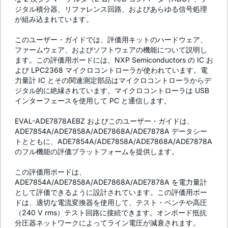
ジタル積分器、リファレンス回路、およびあらゆる信号処理
が組み込まれています。
このユーザー・ガイドでは、評価用キットのハードウェア、
ファームウェア、およびソフトウェアの機能について説明し
ます。この評価用ボードには、NXP Semiconductors の IC お
よび LPC2368 マイクロコントローラが使われています。電
力量計 IC とその関連測定部品はマイクロコントローラからデ
ジタル的に絶縁されています。マイクロコントローラは USB
インターフェースを使用して PC と通信します。
EVAL-ADE7878AEBZ およびこのユーザー・ガイドは、
ADE7854A/ADE7858A/ADE7868A/ADE7878A データシー
トとともに、ADE7854A/ADE7858A/ADE7868A/ADE7878A
のフル機能の評価プラットフォームを提供します。
この評価用ボードは、
ADE7854A/ADE7858A/ADE7868A/ADE7878A を電力量計
として評価できるように設計されています。この評価用ボー
ドは、適切な電流変換器を使用して、テスト・ベンチや高圧
（240 V rms）テスト回路に接続できます。オンボード抵抗
分圧器ネットワークによってライン電圧が減衰されます。