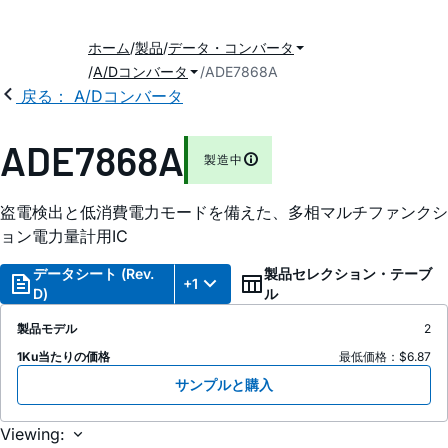
ホーム
製品
データ・コンバータ
A/Dコンバータ
ADE7868A
戻る： A/Dコンバータ
ADE7868A
製造中
盗電検出と低消費電力モードを備えた、多相マルチファンクシ
ョン電力量計用IC
データシート (Rev.
製品セレクション・テーブ
+1
D)
ル
製品モデル
2
1Ku当たりの価格
最低価格：$6.87
サンプルと購入
Viewing: