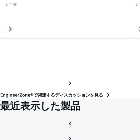
3 年前
3
3-
phase
energ
meter
reco
IC
EngineerZone®で関連するディスカッションを見る
最近表示した製品