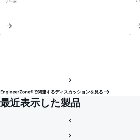
3 年前
7
ADD5
powe
on
EngineerZone®で関連するディスカッションを見る
最近表示した製品