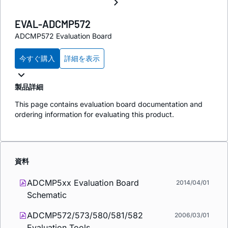
EVAL-ADCMP572
ADCMP572 Evaluation Board
今すぐ購入
詳細を表示
製品詳細
This page contains evaluation board documentation and
ordering information for evaluating this product.
資料
ADCMP5xx Evaluation Board
2014/04/01
Schematic
ADCMP572/573/580/581/582
2006/03/01
Evaluation Tools