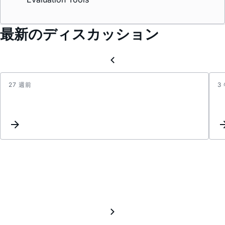
最新のディスカッション
27 週前
3
adcm