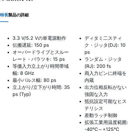
特長
製品の詳細
3.3 V/5.2 Vの単電源動作
ディタミ二スティ
伝搬遅延: 150 ps
ク・ジッタ(DJ): 10
オーバードライブとスルー
ps
レート・バラツキ: 15 ps
ランダム・ジッタ
等価入力立上がり時間帯域
(RJ): 200 fs
幅: 8 GHz
両入力ピンに終端を
最小パルス幅: 80 ps
内蔵
立上がり/立下がり時間: 35
出力位相反転がない
ps (Typ)
強固な入力
抵抗設定可能なヒス
テリシス
差動ラッチ制御
拡張工業用温度範囲:
-40°C～+125°C