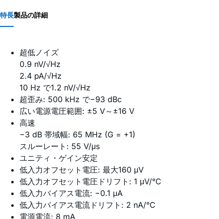
特長
製品の詳細
超低ノイズ
0.9 nV/√Hz
2.4 pA/√Hz
10 Hz で1.2 nV/√Hz
超歪み: 500 kHz で−93 dBc
広い電源電圧範囲: ±5 V～±16 V
高速
−3 dB 帯域幅: 65 MHz (G = +1)
スルーレート: 55 V/μs
ユニティ・ゲイン安定
低入力オフセット電圧: 最大160 μV
低入力オフセット電圧ドリフト: 1 μV/°C
低入力バイアス電流: −0.1 μA
低入力バイアス電流ドリフト: 2 nA/°C
電源電流: 8 mA