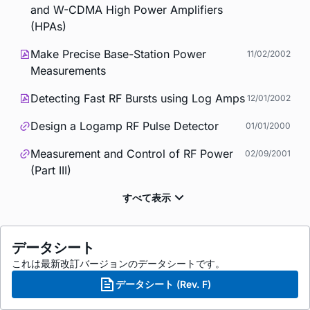
and W-CDMA High Power Amplifiers
(HPAs)
Make Precise Base-Station Power
11/02/2002
Measurements
Detecting Fast RF Bursts using Log Amps
12/01/2002
Design a Logamp RF Pulse Detector
01/01/2000
Measurement and Control of RF Power
02/09/2001
(Part III)
データシート
これは最新改訂バージョンのデータシートです。
データシート (Rev. F)