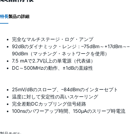
特長
製品の詳細
完全なマルチステージ・ログ・アンプ
92dBのダイナミック・レンジ：–75dBm～+17dBm～–
90dBm（マッチング・ネットワークを使用）
7.5 mAで2.7V以上の単電源（代表値）
DC～500MHzの動作、±1dBの直線性
25mV/dBのスロープ、–84dBmのインターセプト
温度に対して安定性の高いスケーリング
完全差動DCカップリング信号経路
100nsのパワーアップ時間、150µAのスリープ時電流
製品モデル