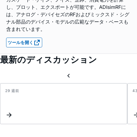
し、プロット、エクスポートが可能です。ADIsimRFに
は、アナログ・デバイセズのRFおよびミックスド・シグ
ナル部品のデバイス・モデルの広範なデータ・ベースも
含まれています。
ツールを開く
最新のディスカッション
29 週前
4
Capac
type
for
AD83
NP0?
X7R?