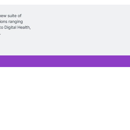
new suite of
tions ranging
o Digital Health,
.