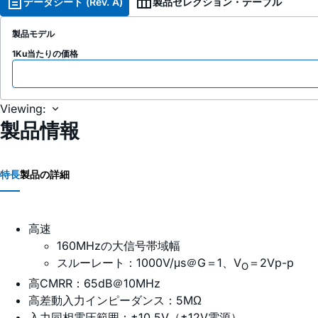
データシート (Rev. A)
製品セレクション・テーブル
製品モデル
1Ku当たりの価格
Viewing:
製品情報
特長
製品の詳細
高速
160MHzの大信号帯域幅
スルーレート：1000V/μs＠G＝1、V
＝2Vp-p
O
高CMRR：65dB＠10MHz
高差動入力インピーダンス：5MΩ
入力同相電圧範囲：±10.5V（±12V電源）