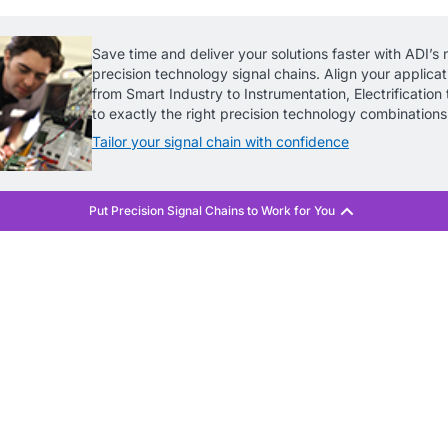
Save time and deliver your solutions faster with ADI’s 
precision technology signal chains. Align your applica
from Smart Industry to Instrumentation, Electrification t
to exactly the right precision technology combinations
Tailor your signal chain with confidence