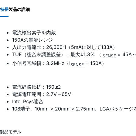
特長
製品の詳細
電流検出素子を内蔵
150Aの電流レンジ
入出力電流比：26,600:1（5mAに対して133A）
TUE（総合未調整誤差）：最大±1.3% （I
= 45A
SENSE
小信号帯域幅：3.2MHz（I
= 150A）
SENSE
電流経路抵抗：150μΩ
電源電圧範囲：2.7V～65V
Intel Psys適合
108端子、10mm × 20mm × 2.75mm、LGAパッケー
製品モデル