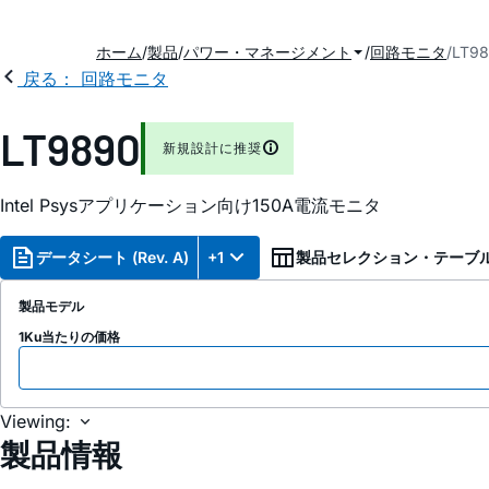
ホーム
製品
パワー・マネージメント
回路モニタ
LT9
戻る： 回路モニタ
LT9890
新規設計に推奨
Intel Psysアプリケーション向け150A電流モニタ
データシート (Rev. A)
+1
製品セレクション・テーブ
製品モデル
1Ku当たりの価格
Viewing:
製品情報