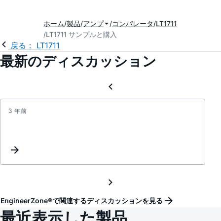
ホーム
製品
アンプ
コンパレータ
LT1711
LT1711 サンプルと購入
戻る： LT1711
最新のディスカッション
3 年前
LT171
input
capac
EngineerZone®で関連するディスカッションを見る
最近表示した製品