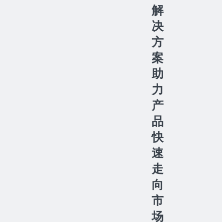
解
决
方
案
助
力
产
品
快
速
走
向
市
场