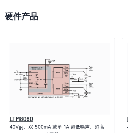
硬件产品
LTM8080
M
40V
、双 500mA 或单 1A 超低噪声、超高
4
IN