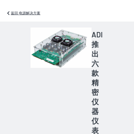
返回 电源解决方案
ADI
推
出
六
款
精
密
仪
器
仪
表