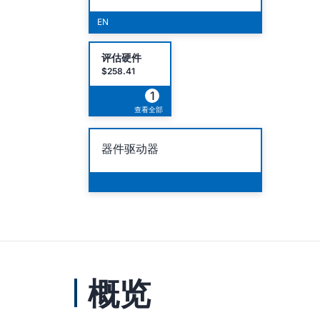
EN
评估硬件
$258.41
1
查看全部
器件驱动器
概览