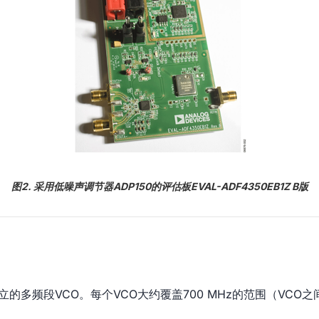
图2. 采用低噪声调节器ADP150的评估板EVAL-ADF4350EB1Z B版
个独立的多频段VCO。每个VCO大约覆盖700 MHz的范围（V