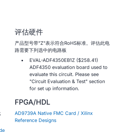
评估硬件
产品型号带"Z"表示符合RoHS标准。评估此电
路需要下列选中的电路板
EVAL-ADF4350EB1Z ($258.41)
ADF4350 evaluation board used to
evaluate this circuit. Please see
"Circuit Evaluation & Test" section
for set up information.
FPGA/HDL
元
AD9739A Native FMC Card / Xilinx
Reference Designs
de