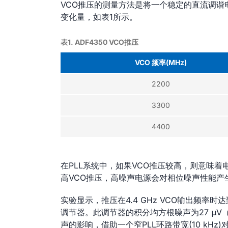
VCO推压的测量方法是将一个稳定的直流调谐电
变化量，如表1所示。
表1. ADF4350 VCO推压
VCO 频率(MHz)
2200
3300
4400
在PLL系统中，如果VCO推压较高，则意味
高VCO推压，高噪声电源会对相位噪声性能产
实验显示，推压在4.4 GHz VCO输出频率
调节器。此调节器的积分均方根噪声为27 μV（从10
声的影响，借助一个窄PLL环路带宽(10 kH