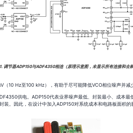
1. 调节器ADP150与ADF4350相连（原理示意图，未显示所有连接和去
 μV（10 Hz至100 kHz），有助于尽可能降低VCO相位噪
DF4350供电。ADP150代表业界噪声最低、封装最小、成本最低的L
TSOT封装。因此，在设计中加入ADP150对系统成本和电路板面