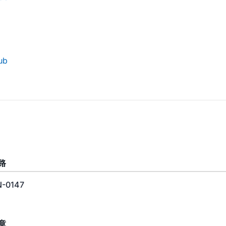
ub
路
-0147
章