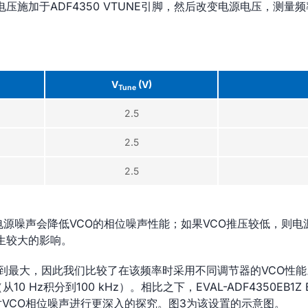
压施加于ADF4350 VTUNE引脚，然后改变电源电压，测量
V
(V)
Tune
2.5
2.5
2.5
着电源噪声会降低VCO的相位噪声性能；如果VCO推压较低，则
生较大的影响。
时达到最大，因此我们比较了在该频率时采用不同调节器的VCO性能
 Hz积分到100 kHz）。相比之下，EVAL-ADF4350EB1
z)对VCO相位噪声进行更深入的探究。图3为该设置的示意图。