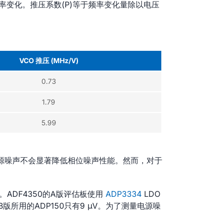
频率变化。推压系数(P)等于频率变化量除以电压
VCO 推压 (MHz/V)
0.73
1.79
5.99
电源噪声不会显著降低相位噪声性能。然而，对于
。ADF4350的A版评估板使用
ADP3334
LDO
Z B版所用的ADP150只有9 μV。为了测量电源噪