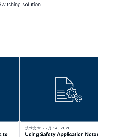
Switching solution.
技术文章 • 7月 14, 2026
技术文章 
s to
Using Safety Application Notes to
Enabl