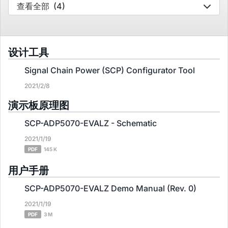
查看全部
(4)
设计工具
Signal Chain Power (SCP) Configurator Tool
2021/2/8
演示板原理图
SCP-ADP5070-EVALZ - Schematic
2021/1/19
PDF
145 K
用户手册
SCP-ADP5070-EVALZ Demo Manual (Rev. 0)
2021/1/19
PDF
3 M