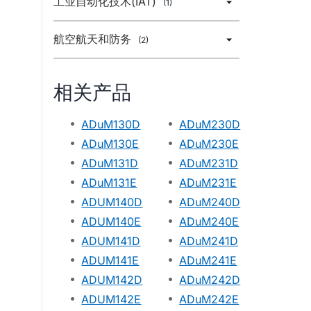
工业自动化技术(IAT)
(1)
航空航天和防务
(2)
相关产品
ADuM130D
ADuM230D
ADuM130E
ADuM230E
ADuM131D
ADuM231D
ADuM131E
ADuM231E
ADUM140D
ADuM240D
ADUM140E
ADuM240E
ADUM141D
ADuM241D
ADUM141E
ADuM241E
ADUM142D
ADuM242D
ADUM142E
ADuM242E