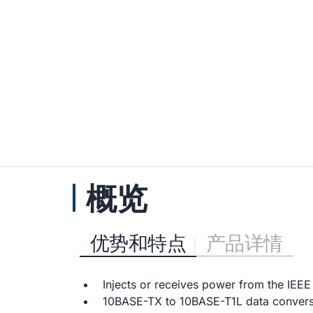
概览
优势和特点
产品详情
Injects or receives power from the IE
10BASE-TX to 10BASE-T1L data convers