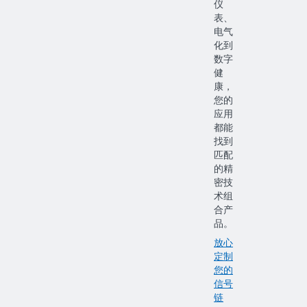
仪
表、
电气
化到
数字
健
康，
您的
应用
都能
找到
匹配
的精
密技
术组
合产
品。
放心
定制
您的
信号
链