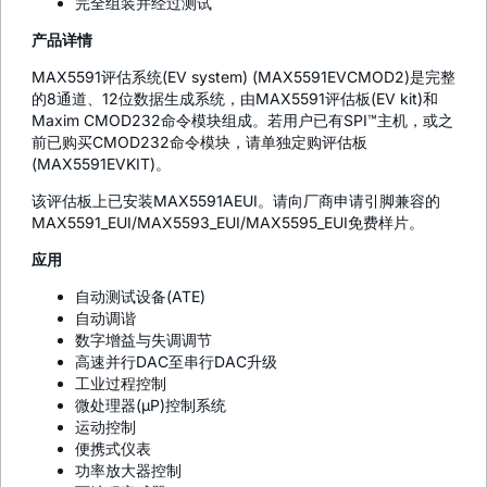
完全组装并经过测试
产品详情
MAX5591评估系统(EV system) (MAX5591EVCMOD2)是完整
的8通道、12位数据生成系统，由MAX5591评估板(EV kit)和
Maxim CMOD232命令模块组成。若用户已有SPI™主机，或之
前已购买CMOD232命令模块，请单独定购评估板
(MAX5591EVKIT)。
该评估板上已安装MAX5591AEUI。请向厂商申请引脚兼容的
MAX5591_EUI/MAX5593_EUI/MAX5595_EUI免费样片。
应用
自动测试设备(ATE)
自动调谐
数字增益与失调调节
高速并行DAC至串行DAC升级
工业过程控制
微处理器(µP)控制系统
运动控制
便携式仪表
功率放大器控制