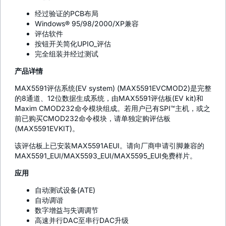
经过验证的PCB布局
Windows® 95/98/2000/XP兼容
评估软件
按钮开关简化UPIO_评估
完全组装并经过测试
产品详情
MAX5591评估系统(EV system) (MAX5591EVCMOD2)是完整
的8通道、12位数据生成系统，由MAX5591评估板(EV kit)和
Maxim CMOD232命令模块组成。若用户已有SPI™主机，或之
前已购买CMOD232命令模块，请单独定购评估板
(MAX5591EVKIT)。
该评估板上已安装MAX5591AEUI。请向厂商申请引脚兼容的
MAX5591_EUI/MAX5593_EUI/MAX5595_EUI免费样片。
应用
自动测试设备(ATE)
自动调谐
数字增益与失调调节
高速并行DAC至串行DAC升级