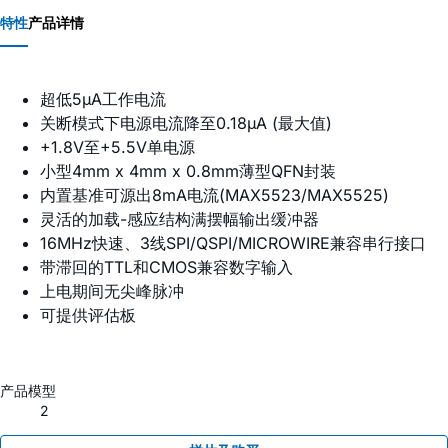
特性
产品详情
超低5µA工作电流
关断模式下电源电流降至0.18µA (最大值)
+1.8V至+5.5V单电源
小型4mm x 4mm x 0.8mm薄型QFN封装
内置基准可源出8mA电流(MAX5523/MAX5525)
灵活的加载-感应结构满摆幅输出缓冲器
16MHz快速、3线SPI/QSPI/MICROWIRE兼容串行接口
带滞回的TTL和CMOS兼容数字输入
上电期间无尖峰脉冲
可提供评估板
产品模型
2