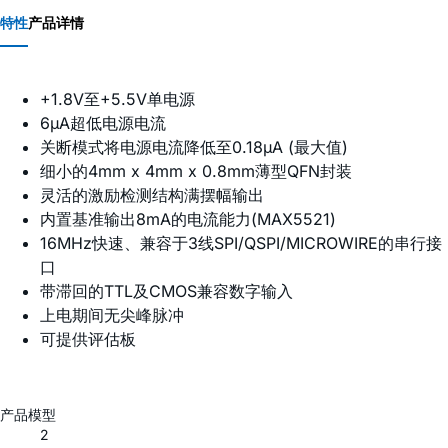
特性
产品详情
+1.8V至+5.5V单电源
6µA超低电源电流
关断模式将电源电流降低至0.18µA (最大值)
细小的4mm x 4mm x 0.8mm薄型QFN封装
灵活的激励检测结构满摆幅输出
内置基准输出8mA的电流能力(MAX5521)
16MHz快速、兼容于3线SPI/QSPI/MICROWIRE的串行接
口
带滞回的TTL及CMOS兼容数字输入
上电期间无尖峰脉冲
可提供评估板
产品模型
2