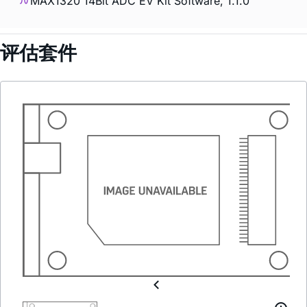
MAX1320 14Bit ADC EV Kit Software, 1.1.0
评估套件