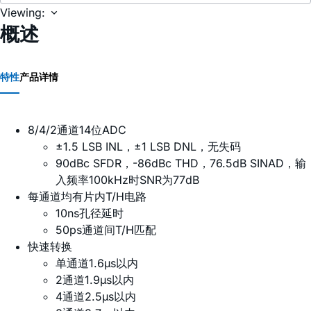
Viewing:
概述
特性
产品详情
8/4/2通道14位ADC
±1.5 LSB INL，±1 LSB DNL，无失码
90dBc SFDR，-86dBc THD，76.5dB SINAD，输
入频率100kHz时SNR为77dB
每通道均有片内T/H电路
10ns孔径延时
50ps通道间T/H匹配
快速转换
单通道1.6µs以内
2通道1.9µs以内
4通道2.5µs以内