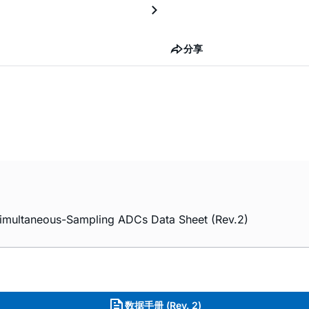
分享
imultaneous-Sampling ADCs Data Sheet (Rev.2)
数据手册 (Rev. 2)