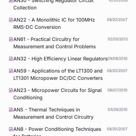
AN30 - Switching Regulator Circuit
10/31/2008
Collection
AN22 - A Monolithic IC for 100MHz
08/20/2007
RMS-DC Conversion
AN61 - Practical Circuitry for
02/05/2013
Measurement and Control Problems
AN32 - High Efficiency Linear Regulators
09/08/2010
AN59 - Applications of the LT1300 and
08/20/2007
LT1301 Micropower DC/DC Converters
AN23 - Micropower Circuits for Signal
06/07/2010
Conditioning
AN5 - Thermal Techniques in
03/26/2010
Measurement and Control Circuitry
AN8 - Power Conditioning Techniques
08/20/2007