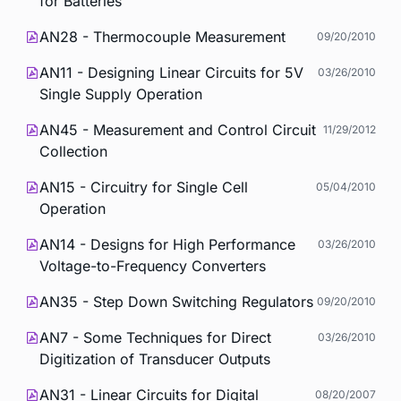
for Batteries
AN28 - Thermocouple Measurement
09/20/2010
AN11 - Designing Linear Circuits for 5V
03/26/2010
Single Supply Operation
AN45 - Measurement and Control Circuit
11/29/2012
Collection
AN15 - Circuitry for Single Cell
05/04/2010
Operation
AN14 - Designs for High Performance
03/26/2010
Voltage-to-Frequency Converters
AN35 - Step Down Switching Regulators
09/20/2010
AN7 - Some Techniques for Direct
03/26/2010
Digitization of Transducer Outputs
AN31 - Linear Circuits for Digital
08/20/2007