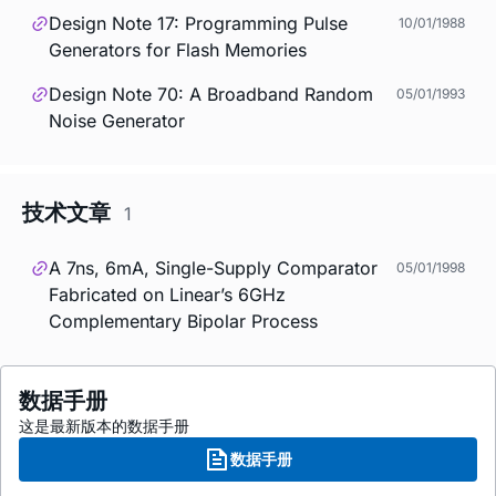
Design Note 17: Programming Pulse
10/01/1988
Generators for Flash Memories
Design Note 70: A Broadband Random
05/01/1993
Noise Generator
技术文章
1
A 7ns, 6mA, Single-Supply Comparator
05/01/1998
Fabricated on Linear’s 6GHz
Complementary Bipolar Process
数据手册
这是最新版本的数据手册
数据手册