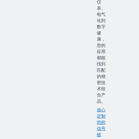
仪
表、
电气
化到
数字
健
康，
您的
应用
都能
找到
匹配
的精
密技
术组
合产
品。
放心
定制
您的
信号
链