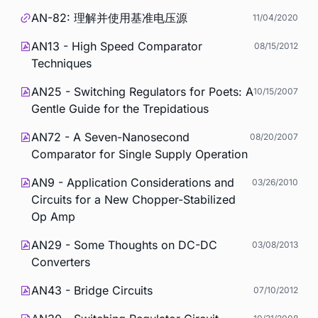
AN-82: 理解并使用基准电压源
11/04/2020
AN13 - High Speed Comparator
08/15/2012
Techniques
AN25 - Switching Regulators for Poets: A
10/15/2007
Gentle Guide for the Trepidatious
AN72 - A Seven-Nanosecond
08/20/2007
Comparator for Single Supply Operation
AN9 - Application Considerations and
03/26/2010
Circuits for a New Chopper-Stabilized
Op Amp
AN29 - Some Thoughts on DC-DC
03/08/2013
Converters
AN43 - Bridge Circuits
07/10/2012