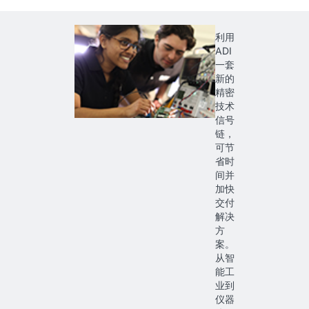
利用
ADI
一套
新的
精密
技术
信号
链，
可节
省时
间并
加快
交付
解决
方
案。
从智
能工
业到
仪器