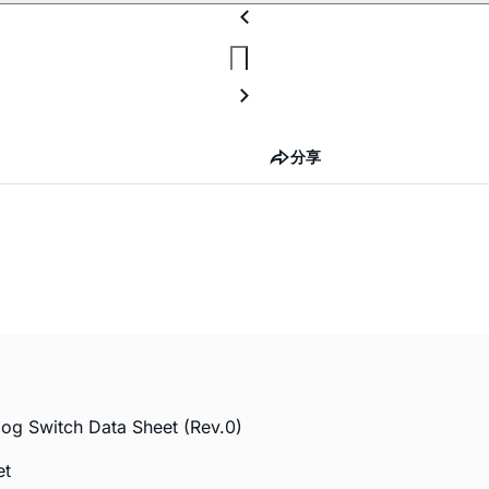
分享
g Switch Data Sheet (Rev.0)
t