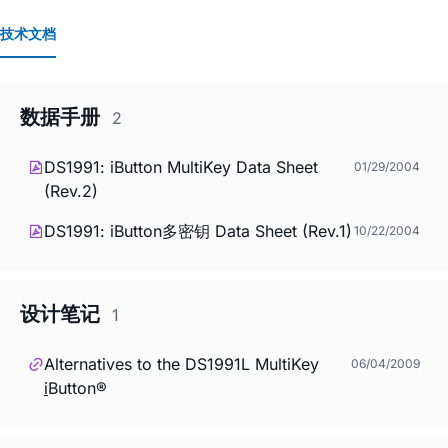
技术文档
数据手册
2
DS1991: iButton MultiKey Data Sheet
01/29/2004
(Rev.2)
DS1991: iButton多密钥 Data Sheet (Rev.1)
10/22/2004
设计笔记
1
Alternatives to the DS1991L MultiKey
06/04/2009
i
Button®