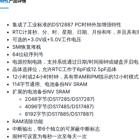
特性
产品详情
集成了工业标准的DS12887 PC时钟外加增强特性
RTC计算秒、分、时、星期、日期、月份和年，并且具有闰
可选的+3.0V或+5.0V工作电压
SMI恢复堆栈
64位硅序列号
电源控制电路，支持系统通过日期/时间闹钟或键盘开启电
晶体选择位，允许RTC工作于6pF或12.5pF晶体
12小时或24小时时钟，具有带AM和PM指示的12小时模式
114字节通用、电池备份NV SRAM
扩展的电池备份NV SRAM
2048字节(DS17285/DS17287)
4096字节(DS17485/DS17487)
8192字节(DS17885/DS17887)
RAM清除功能
中断输出，带6个独立的可屏蔽中断标志
闹钟可设置为每秒一次至每天一次