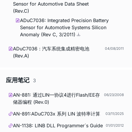
Sensor for Automotive Data Sheet
(Rev.C)
ADuC7036: Integrated Precision Battery
Sensor for Automotive Systems Silicon
Anomaly (Rev C, 3/2011)
ADuC7036：汽车系统集成精密电池
04/08/2011
(Rev.A)
应用笔记
3
AN-881: 通过LIN—协议4进行Flash/EE存
06/23/2008
储器编程 (Rev.0)
AN-891:ADuC703x 系列 LIN 波特率计算
03/11/2025
AN-1138: LINB DLL Programmer´s Guide
01/01/2012