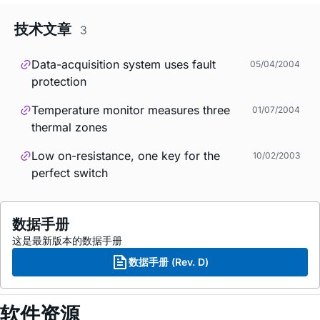
技术文章
3
Data-acquisition system uses fault
05/04/2004
protection
Temperature monitor measures three
01/07/2004
thermal zones
Low on-resistance, one key for the
10/02/2003
perfect switch
数据手册
这是最新版本的数据手册
数据手册 (Rev. D)
软件资源