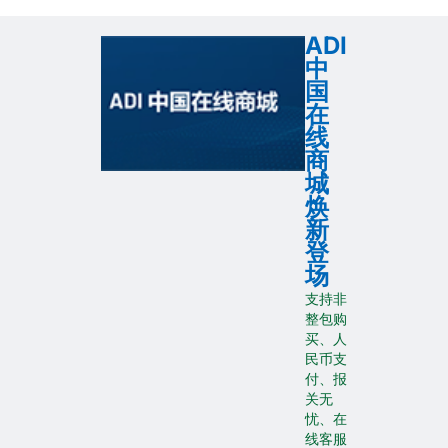
ADI
中
国
在
线
商
城
焕
新
登
场
支持非
整包购
买、人
民币支
付、报
关无
忧、在
线客服