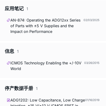
应用笔记
1
AN-874: Operating the ADG12xx Series
02/03/2025
of Parts with ±5 V Supplies and the
Impact on Performance
信息
1
iCMOS Technology Enabling the +/-10V
03/26/2015
World
停产数据手册
1
ADG1202: Low Capacitance, Low Charge
01/16/2019
Injection, ±15 V/+12 V iCMOS SPST in