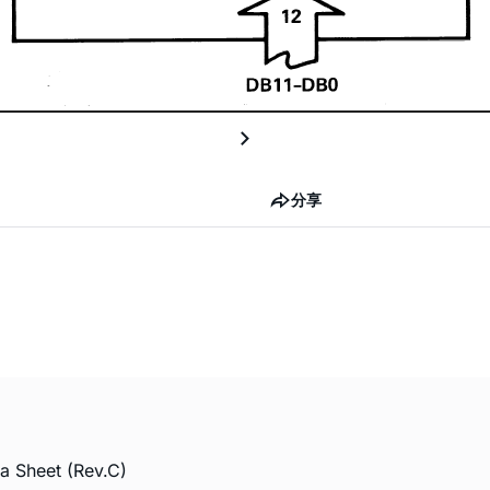
分享
a Sheet (Rev.C)