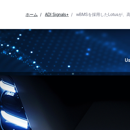
ホーム
ADI Signals+
wBMSを採用したLotusが
Us