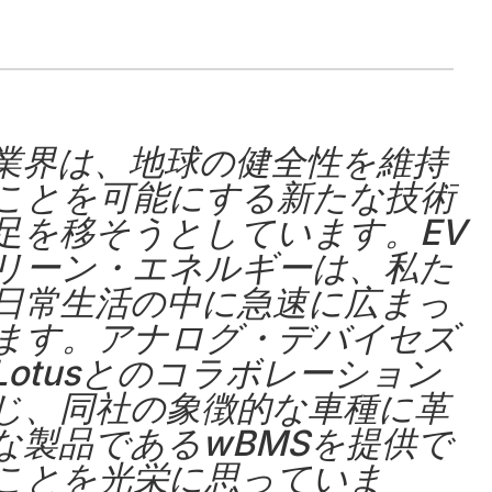
SIGNALS+ ニュースレター登録
Analog Devices, Inc.およびその子会社からマーケ
ポリシー
に同意したことになります。
プライバシー設定
でいつ
業界は、地球の健全性を維持
ことを可能にする新たな技術
足を移そうとしています。EV
リーン・エネルギーは、私た
日常生活の中に急速に広まっ
ます。アナログ・デバイセズ
Lotusとのコラボレーション
じ、同社の象徴的な車種に革
な製品であるwBMSを提供で
ことを光栄に思っていま