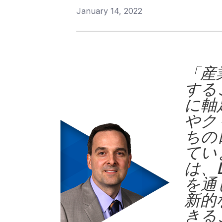
January 14, 2022
「登録する」をクリックすると、
し、当社の
プライバシー
「産
する
に軸
やク
ちの
てい
は、
を通
新的
きる