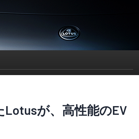
Lotusが、高性能のEV
リティ、スマートインダストリーに関する最新情報をお届けします