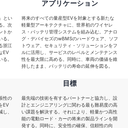
アプリケーション
る」とい
将来のすべての量産型EVを対象とする新たな
る。次
軽量型アーキテクチャに、世界初のワイヤレ
ントか
ス・バッテリ管理システムを組み込む。アナロ
いる。
グ・デバイセズのwBMSのハードウェア、ソフ
る浙江
トウェア、セキュリティ・ソリューションをフ
なEV
ルに活用し、サービスのレベルとメンテナンス
いる。
性を最大限に高める。同時に、車両の価値を維
持したまま、バッテリの寿命の延伸を図る。
目標
張性の
最先端の技術を有するパートナーと協力し、設
をEV
計とエンジニアリングに関わる最も難易度の高
減し、
い課題を解決する。それにより、軽量かつ高性
。
能の電動ロード・カーの将来の製品ラインを開
発する。同時に、安全性の確保、信頼性の向