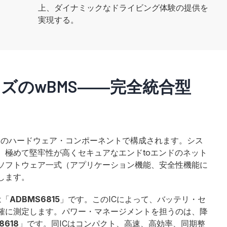
上、ダイナミックなドライビング体験の提供を
実現する。
ズのwBMS――完全統合型
個のハードウェア・コンポーネントで構成されます。シス
、極めて堅牢性が高くセキュアなエンドtoエンドのネット
ソフトウェア一式（アプリケーション機能、安全性機能に
します。
は「
ADBMS6815
」です。このICによって、バッテリ・セ
確に測定します。パワー・マネージメントを担うのは、降
8618
」です。同ICはコンパクト、高速、高効率、同期整