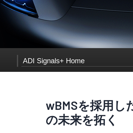
ADI Signals+ Home
Signals+ ニュースレター登録
wBMSを採用した
Signals+はコネクティビティ、デジタルヘルス、モビ
の未来を拓く