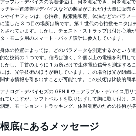
アラブル・デバイスの装着部位は、何を測定でき、何を測定で
ッチや手首装着型デバイスなどの製品がこれだけ大量に販売さ
ンやイヤフォンは、心拍数、酸素飽和度、体温などのパラメー
に適した 3 つ目の場所は胸です。第 1 世代の心拍数モニ
とされています。しかし、チェスト・ストラップは付け心地
タ・モニタ用のスマート・パッチ設計に参入しています。
身体の位置によっては、どのパラメータを測定するかという選
的な技術の 1 つです。信号は強く、2 個以上の電極を利用
しかし、手首のように 1 カ所だけで生体電位信号を測定す
には、光学技術のほうが適しています。この場合は光が組織に
関する情報を引き出すことが可能です。この技術は比較的簡単
アナログ・デバイセズの GEN II ウェアラブル・デバイ
れていますが、ソフトベルトを取りはずして胸に取り付け、ス
測定、モーション・トラッキング、体温測定のための技術が搭
根底にあるメッセージ