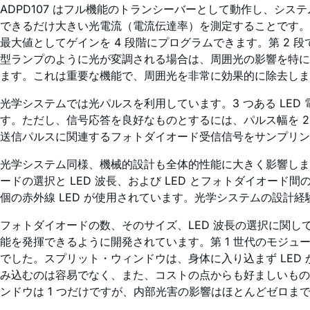
ADPD107 はフル機能のトランシーバーとして動作し、シス
できるだけ大きい光電流（電流伝達率）を測定することです。
最大値としてゲインを 4 段階にプログラムできます。第 2
型ランプのように光が変調される場合は、周囲光の影響を特に
ます。これは重要な機能で、周囲光を非常に効果的に除去しま
光学システムでは光パルスを利用しています。3 つある LED 電
す。ただし、信号応答を良好なものとするには、パルス幅を 2 μs
送信パルスに関連するフォトダイオード受信信号をサンプリン
光学システム同様、機械的設計も全体的性能に大きく影響します
ードの選択と LED 波長、および LED とフォトダイオード間の
個の赤外線 LED が使用されています。光学システムの設計
フォトダイオードの数、そのサイズ、LED 波長の選択に関
能を発揮できるように開発されています。第 1 世代のモジ
でした。スプリット・ウィンドウは、身体に入り込まず LED
み込むのは容易でなく、また、コストの点からも好ましいものではあ
ンドウは 1 つだけですが、内部光害の影響はほとんどゼロま