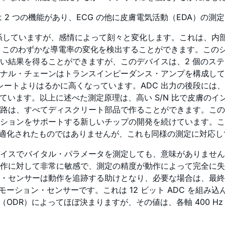
 2 つの機能があり、ECG の他に皮膚電気活動（EDA）の測
に関係していますが、感情によって刻々と変化します。これは、
は、このわずかな導電率の変化を検出することができます。このシ
い結果を得ることができますが、このデバイスは、2 個のス
グナル・チェーンはトランスインピーダンス・アンプを構成し
ートよりはるかに高くなっています。ADC 出力の後段には、A
います。以上に述べた測定原理は、高い S/N 比で皮膚のインピ
路は、すべてディスクリート部品で作ることができます。この
ションをサポートする新しいチップの開発を続けています。こ
に最適化されたものではありませんが、これも同様の測定に対応
イスでバイタル・パラメータを測定しても、意味がありません
作に対して非常に敏感で、測定の精度が動作によって完全に失
・センサーは動作を追跡する助けとなり、必要な場合は、最終
ョン・センサーです。これは 12 ビット ADC を組み込んだ 
DR）によってほぼ決まりますが、その値は、各軸 400 Hz の