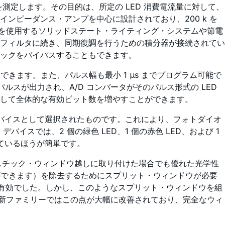
を測定します。その目的は、所定の LED 消費電流量に対して、
ンピーダンス・アンプを中心に設計されており、200 k を
D を使用するソリッドステート・ライティング・システムや節電
フィルタに続き、同期復調を行うための積分器が接続されてい
ックをバイパスすることもできます。
定できます。また、パルス幅も最小 1 μs までプログラム可能で
パルスが出力され、A/D コンバータがそのパルス形式の LED
して全体的な有効ビット数を増やすことができます。
・デバイスとして選択されたものです。これにより、フォトダイオ
バイスでは、2 個の緑色 LED、1 個の赤色 LED、および 1
ているほうが簡単です。
スチック・ウィンドウ越しに取り付けた場合でも優れた光学性
ができます）を除去するためにスプリット・ウィンドウが必要
のに有効でした。しかし、このようなスプリット・ウィンドウを組
ような最新ファミリーではこの点が大幅に改善されており、完全なウィ