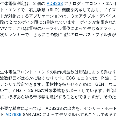
生体電位測定は、2 個の
AD8233
アナログ・フロント・エンドで
ト・エンドで、右足駆動（RLD）機能を内蔵しており、ノイ
トが対象とするアプリケーションは、ウェアラブル・デバイス、
段は 2 つのゲイン段に分割されています。ゲインが制限された
V/V で、これは電極のハーフセル電位によって生じるオフセット
次サレンキーで、さらにこの後に追加のローパス・フィルタが
生体電位フロント・エンドの動作周波数は用途によって異なりま
波数範囲がはるかに狭くなります。ECG モニタでは、P 波、
デンサで設定できます。柔軟性を持たせるために、GEN II 
いて、7 Hz ～ 25 Hzの対象帯域をサポートしています。外部
に、ほぼあらゆる帯域幅を選択することができますが、そのため
必要な精度によっては、AD8233 の出力を、センサー・ボードの
ト
AD7689
SAR ADC によってデジタル化することもで