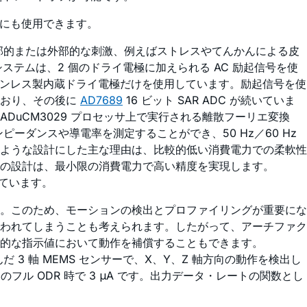
定にも使用できます。
内部的または外部的な刺激、例えばストレスやてんかんによる皮
ステムは、2 個のドライ電極に加えられる AC 励起信号を使
テンレス製内蔵ドライ電極だけを使用しています。励起信号を使
ており、その後に
AD7689
16 ビット SAR ADC が続いていま
DuCM3029 プロセッサ上で実行される離散フーリエ変換
ーダンスや導電率を測定することができ、50 Hz／60 Hz
ような設計にした主な理由は、比較的低い消費電力での柔軟性
の設計は、最小限の消費電力で高い精度を実現します。
しています。
。このため、モーションの検出とプロファイリングが重要にな
われてしまうことも考えられます。したがって、アーチファク
的な指示値において動作を補償することもできます。
3 軸 MEMS センサーで、X、Y、Z 軸方向の動作を検出し
フル ODR 時で 3 μA です。出力データ・レートの関数とし