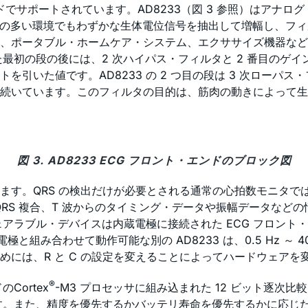
サポートされています。AD8233（図 3 参照）はアナログ・
ズの多い環境でもわずかな生体電位信号を抽出して増幅し、フ
ポータブル・ホームケア・システム、エクササイズ機器などです。
最初の段の後には、2 次ハイパス・フィルタと 2 番目のゲイ
を引いた値です。AD8233 の 2 つ目の段は 3 次ローパス
続いています。このフィルタの目的は、筋肉の動きによって生じ
図 3. AD8233 ECG フロント・エンドのブロック図
す。QRS の検出だけが必要とされる通常の心拍数モニタでは
QRS 複合、T 波からのタイミング・データや振幅データなどの
ウェアラブル・デバイスは内蔵電極に接続された ECG フロン
電極と組み合わせて動作可能な別の AD8233 は、0.5 Hz 
には、R と C の設定を変えることによってハードウェアを
®
Cortex
-M3 プロセッサに組み込まれた 12 ビット逐次比較
きます。また、精度を優先するかバッテリ寿命を優先するかに応じ