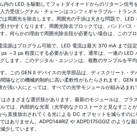
テム内の LED を駆動してフォトダイオードからのリターン信号
入力受信シグナル・チェーンはコンフィギャラブル・トランスイ
 段では周囲光を除去します。周囲光の干渉は大きな問題で、LE
受けやすくなります。周囲光除去ブロックでは、バンドパス・
す。何らかの理由で周囲光除去段が必要ない場合は、このブロ
流源はプログラム可能で、LED 電流は最大 370 mA まで設
 ～3 μs 程度にする必要があります。通常は、一連の LED 
グします。このデジタル・エンジンは、複数のサンプルを平均
。この GEN II デバイスの光学部品は、ディスクリート
間隔などの機械的制約に高い柔軟性がもたらされます。GEN II デ
経験が浅い人にとっては、すべての光学モジュールが組み込まれ
してはさまざまな選択肢があります。最新のモジュールは、プラ
ュールでは、内部的な光害（光学的なクロストークと見なすこと
 から直接放出されてくる光による DC オフセットを減らす
りません。ADPD144RIZ や ADPD175GGIZ の
で減少しています。