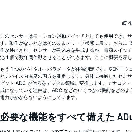
図 
このセンサーはモーション起動スイッチとしても使用でき、サンプ
す。動作がないときはそのままスリープ状態に戻り、さらに 1
作が検出され、センサーが割込みを生成するか、電源スイッチを
池 1 個で数年間作動させることができます。ここに概要を
もう 1 つのバイタル・パラメータが体温測定です。GEN II
とデバイス内温度の両方を測定します。身体に接触したセンサー
ビット ADC が信号をデジタル領域に変換します。アナログ・
成になっている理由は、ADC などのいくつかの機能をどの
電力がかからないようにしています。
必要な機能をすべて備えた ADuC
GEN II デバイスには 2 つのプロセッサが使われています