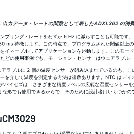
4. 出力データ・レートの関数として表したADXL362 の消
リング・レートをわずか 6 Hz に減らすことも可能です。セ
50 ms 待機します。この時点で、プログラムされた閾値以上
イネーブルしてアプリケーションを起動します。このモードでセ
示したどの使用事例でも、モーション・センサーはウェアラブル
 ウェアラブルに 2 個の温度センサーが組み込まれているのも、
を介して温度を測定する方法は複数あります。NTC はディス
デバイセズは、さまざまな精度レベルの広範な温度センサーを提供
ような形でも使用できるからで、そのために設計者はいくつかの
M3029
。どうしても 2 個のプロセッサが必要なわけではありませんが、