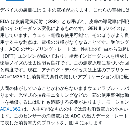
デバイスの裏側には 2 本の電極があります。これらの電極には
EDA は皮膚電気反射（GSR）とも呼ばれ、皮膚の導電率
膚のインピーダンス変化によるものです。GEN II デバイス
用しています。ウェット電極も使用可能で、そのほうがより良
用する主な利点は、電極の分極がなくなることです。受信シ
す。ADC のサンプリング・レートは、性能上の理由から励起レ
（DFT）エンジンが続いており、複素インピーダンスを構成して
環境ノイズの除去性能も良好です。この測定原理に基づいた回
と精度です。現在、アナログ・デバイセズは上述のアプリケー
ADuCM350 は消費電力条件の厳しいアプリケーション用
人間の体がしていることがわからないままウェアラブル・デバ
ります。光学式心拍数モニタリングなどの一部の使用事例は動
トを補償するには動作も追跡する必要があります。モーション
ADXL362
は、入手可能なものの中では最も消費電力の小さいモーシ
ます。このセンサーの消費電力は ADC の出力データ・レート（O
て表した消費電力のプロットを、図 4 に示します。