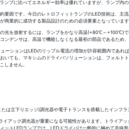
ンランプに比べてエネルギー効率は優れていますが、ランプ内
約要因です。今日のレトロフィットランプのLED技術は、主
が商業的に成功する製品設計のための必須要素となっています
光を放射するには、ランプをかなり高温(+80℃～+100℃
コンデンサは、高温で機能しなくなる最初の部品であるため、
ドライバソリューションはLEDのリップル電流の増加が許容範囲内
おいても、マキシムのドライバソリューションは、フォルトト
起こしません。
クまたは立下りエッジ)調光器や電子トランスを搭載したインフ
よりもトライアック調光器が重要になる可能性があります。トライ
ィットLEDランプでは、LEDドライバは一般的に極めて非線