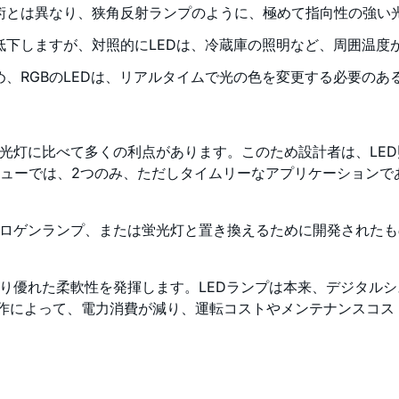
術とは異なり、狭角反射ランプのように、極めて指向性の強い
低下しますが、対照的にLEDは、冷蔵庫の照明など、周囲温度
め、RGBのLEDは、リアルタイムで光の色を変更する必要の
蛍光灯に比べて多くの利点があります。このため設計者は、LE
ューでは、2つのみ、ただしタイムリーなアプリケーションであ
ハロゲンランプ、または蛍光灯と置き換えるために開発されたも
より優れた柔軟性を発揮します。LEDランプは本来、デジタル
操作によって、電力消費が減り、運転コストやメンテナンスコス