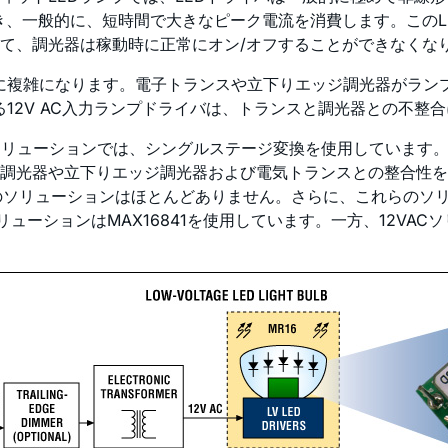
き、一般的に、短時間で大きなピーク電流を消費します。このL
て、調光器は稼動時に正常にオン/オフすることができなくなり
さらに複雑になります。電子トランスや立下りエッジ調光器がラ
る12V AC入力ランプドライバは、トランスと調光器との不整
プ用のLEDソリューションでは、シングルステージ変換を使用して
調光器や立下りエッジ調光器および電気トランスとの整合性を
用のソリューションはほとんどありません。さらに、これらのソ
力ソリューションはMAX16841を使用しています。一方、12VA