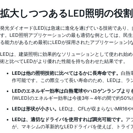
拡大しつつあるLED照明の役割
発光ダイオード(LED)は急速に進化を遂げている技術であり
す。LED照明アプリケーションの最も適切な例としては、民
る能力があるため最初にLEDが採用されたアプリケーション)
LEDは、建築照明に効果的なソリューションとして使われ始
術と比べてLEDがより優れた性能を持ち合わせた結果です。
LEDは他の照明技術に比べてはるかに長寿命です。
白熱電
作可能です。この際立って長い寿命のため、LEDは、
LEDのエネルギー効率は白熱電球やハロゲンランプより
(WLED)のエネルギー効率は今後3年～4年の間で約5
LEDは形状が小さい。
LEDは、CFLが収まらないMR1
LEDは、適切なドライバを使用すれば調光可能です。
ア
が、マキシムの革新的なLEDドライバを使えば、トライ