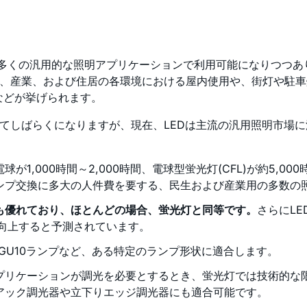
、多くの汎用的な照明アプリケーションで利用可能になりつつあり
生、産業、および住居の各環境における屋内使用や、街灯や駐車
などが挙げられます。
めてしばらくになりますが、現在、LEDは主流の汎用照明市場
球が1,000時間～2,000時間、電球型蛍光灯(CFL)が約5,00
ランプ交換に多大の人件費を要する、民生および産業用の多数の
も優れており、ほとんどの場合、蛍光灯と同等です。
さらにL
0%向上すると予測されています。
6やGU10ランプなど、ある特定のランプ形状に適合します。
プリケーションが調光を必要とするとき、蛍光灯では技術的な限
アック調光器や立下りエッジ調光器にも適合可能です。