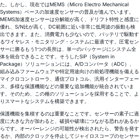
た。しかし、現在ではMEMS（Micro Electro Mechanical
Systems）ベースの加速度センサーの普及が進んでいます。
MEMS加速度センサーは分解能が高く、ドリフト特性と感度に
優れ、S/N比が高く、DC範囲に近い非常に低周波の振動も検
出できます。また、消費電力も少ないので、バッテリで駆動す
るワイヤレス・モニタリング・システムに最適です。圧電セン
サーに勝るもう1つの長所は、単一のパッケージにシステム全
体を統合できることです。そうしたSiP（System in
Package）ソリューションには、A/Dコンバータ（ADC）、
組み込みファームウェアや特定用途向けの前処理機能を備える
マイクロコントローラ、通信プロトコル、汎用インターフェー
ス、多様な保護機能などの重要な追加機能が統合されていま
す。そのため、この種のソリューションを採用することで、よ
りスマートなシステムを構築できます。
保護機能を集積するのは重要なことです。センサーの素子に過
度に大きな力が加わると、破損や破壊につながる恐れがあるか
らです。オーバーレンジの可能性が検出されたら、警告を発す
るか、内部のクロックを停止してジャイロスコープのセンサー