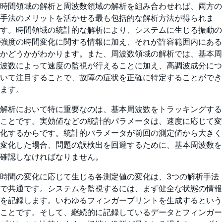
時間領域の解析と周波数領域の解析を組み合わせれば、両方の
手法のメリットを活かせる最も包括的な解析方法が得られま
す。時間領域の統計的な解析により、システムに生じる振動の
強度の時間変化に関する情報に加え、それが許容範囲内にある
かどうかがわかります。また、周波数領域の解析では、基本周
波数によって速度の監視が行えることに加え、高調波成分につ
いて注目することで、故障の症状を正確に特定することができ
ます。
解析において特に重要なのは、基本周波数をトラッキングする
ことです。実効値などの統計的パラメータは、速度に応じて変
化するからです。統計的パラメータが前回の測定値から大きく
変化した場合、問題の誤検出を回避するために、基本周波数を
確認しなければなりません。
時間の変化に応じて生じる各測定値の変化は、3つの解析手法
で共通です。システムを監視するには、まず健全な状態の情報
を記録します。いわゆるフィンガープリントを生成するという
ことです。そして、継続的に記録しているデータとフィンガー