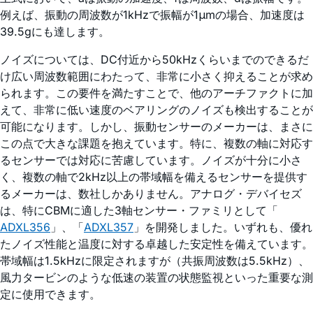
例えば、振動の周波数が1kHzで振幅が1μmの場合、加速度は
39.5gにも達します。
ノイズについては、DC付近から50kHzくらいまでのできるだ
け広い周波数範囲にわたって、非常に小さく抑えることが求め
られます。この要件を満たすことで、他のアーチファクトに加
えて、非常に低い速度のベアリングのノイズも検出することが
可能になります。しかし、振動センサーのメーカーは、まさに
この点で大きな課題を抱えています。特に、複数の軸に対応す
るセンサーでは対応に苦慮しています。ノイズが十分に小さ
く、複数の軸で2kHz以上の帯域幅を備えるセンサーを提供す
るメーカーは、数社しかありません。アナログ・デバイセズ
は、特にCBMに適した3軸センサー・ファミリとして「
ADXL356
」、「
ADXL357
」を開発しました。いずれも、優れ
たノイズ性能と温度に対する卓越した安定性を備えています。
帯域幅は1.5kHzに限定されますが（共振周波数は5.5kHz）、
風力タービンのような低速の装置の状態監視といった重要な測
定に使用できます。