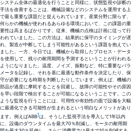
システム全体の最適化を行うことと同様に、状態監視や診断の
手法を改善することは、機械設備などのシステムを運用する上
で最も重要な課題だと捉えられています。産業分野に限らず、
何らかの機械が使われるあらゆる環境において、この課題の重
要性は高まるばかりです。従来、機械の点検は計画に従って行
われていました。この方法は、結果的に保守のタイミングが遅
れ、製造が中断してしまう可能性があるという課題を抱えてい
ました。一方、今日では、機械から取得したプロセス・データ
を使用して、残りの耐用期間を予測するということが行われる
ようになりました。温度、ノイズ、振動など、特に重要なパラ
メータを記録し、それを基に最適な動作条件を決定したり、保
守が必要になる時期を判断したりしています。例えば、機械の
部品が過度に摩耗することを回避し、故障の可能性やその原因
を早い段階で検出することが可能になるということです。この
ような監視を行うことには、可用性や有効性の面で設備を大幅
に最適化できる可能性が生まれるという明白なメリットがあり
1
ます。例えばABB
は、そうした監視手法を導入して1年以内
に、設備のダウンタイムを最大70％削減し、モータの耐用期
間を最大30％延伸し、さらに消費電力は最大で10％削減する