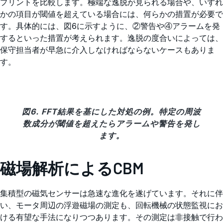
プリントを比較します。極端な逸脱が見られる場合や、いずれ
かの項目が閾値を超えている場合には、何らかの措置が必要で
す。具体的には、図6に示すように、②警告や④アラームを発
するといった措置が考えられます。逸脱の度合いによっては、
保守担当者が早急に介入しなければならないケースもありま
す。
図6. FFT結果を基にした対処の例。特定の周波
数成分が閾値を超えたらアラームや警告を発し
ます。
磁場解析によるCBM
集積型の磁気センサーは急速な進化を遂げています。それに伴
い、モータ周辺の浮遊磁場の測定も、回転機械の状態監視にお
ける有望な手法になりつつあります。その測定は非接触で行わ