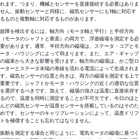
れます。つまり、機械とセンサーを直接接続する必要はありま
せん。振動センサーと同様に、磁気センサーにも1軸に対応す
るものと複数軸に対応するものがあります。
故障を検出するには、軸方向（モータ軸と平行）と半径方向
（モータのシャフトと垂直）の両方で、浮遊磁場を測定する必
要があります。通常、半径方向の磁場は、ステータ・コアとモ
ータ・ハウジングによって弱まります。また、エア・ギャップ
の磁束から大きな影響を受けます。軸方向の磁場は、かご型ロ
ーターとステータ末端の巻線を流れる電流によって生成されま
す。磁気センサーの位置と向きは、両方の磁場を測定する上で
重要です。シャフトかモータ・ハウジングの近くの適切な位置
を選択するべきです。加えて、磁場の強さは温度に直接依存す
るので、温度を同時に測定することが不可欠です。今日のほと
んどの磁気センサーが温度センサーを搭載しているのはそのた
めです。センサーのキャリブレーションによって、温度ドリフ
トを補償することも忘れてはなりません。
振動を測定する場合と同じように、電気モータの磁場に基づく