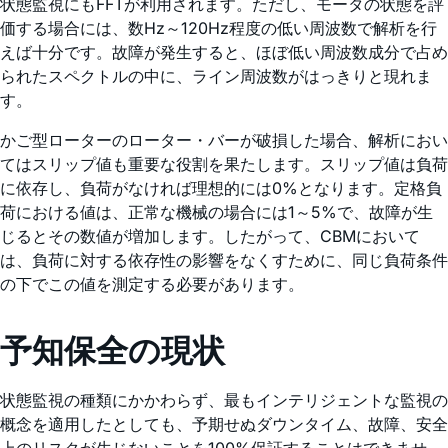
状態監視にもFFTが利用されます。ただし、モータの状態を評
価する場合には、数Hz～120Hz程度の低い周波数で解析を行
えば十分です。故障が発生すると、ほぼ低い周波数成分で占め
られたスペクトルの中に、ライン周波数がはっきりと現れま
す。
かご型ローターのローター・バーが破損した場合、解析におい
てはスリップ値も重要な役割を果たします。スリップ値は負荷
に依存し、負荷がなければ理想的には0%となります。定格負
荷における値は、正常な機械の場合には1～5%で、故障が生
じるとその数値が増加します。したがって、CBMにおいて
は、負荷に対する依存性の影響をなくすために、同じ負荷条件
の下でこの値を測定する必要があります。
予知保全の現状
状態監視の種類にかかわらず、最もインテリジェントな監視の
概念を適用したとしても、予期せぬダウンタイム、故障、安全