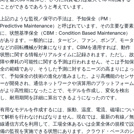
ことができるであろうと考えています。
上記のような監視／保守の手法は、予知保全（PM：
Predictive Maintenance）と呼ばれています。その主要な要素
に、状態基準保全（CBM：Condition Based Maintenance）
があります。一般的には、タービン、ファン、ポンプ、モータ
などの回転機械が対象になります。CBMを適用すれば、動作
状態に関する情報がリアルタイムに記録されます。ただし、故
障や摩耗の可能性に関する予測は行われません。そこは予知保
全の範疇であり、そうした予測に対するニーズの高まりによっ
て、予知保全の技術の進化が進みました。より高機能のセンサ
ーが開発され、通信ネットワークや演算用のプラットフォーム
がより高性能になったことで、モデルを作成し、変化を検出
し、耐用期間を詳細に算出できるようになったのです。
有用なモデルを作成するには、振動、温度、電流、磁場につい
て解析を行わなければなりません。現在では、最新の有線／無
線通信方式を利用して、工場全体あるいは企業全体の規模で設
備の監視を実施できる状態にあります。クラウド・ベースのシ