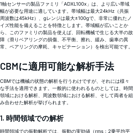
1軸センサーの製品ファミリ「ADXL100x」は、より広い帯域
幅が必要な用途に適しています。帯域幅は最大24kHz（共振
周波数は45kHz）、gレンジは最大±100gで、非常に優れたノ
イズ性能を備えることを特徴とします。帯域幅が広いことか
ら、このファミリの製品を使えば、回転機械で生じる大半の故
障（滑りベアリングの損傷、不平衡、擦れ、緩み、歯車の異
常、ベアリングの摩耗、キャビテーション）を検出可能です。
CBMに適用可能な解析手法
CBMでは機械の状態の解析を行うわけですが、それには様々
な手法を適用できます。一般的に使われるものとしては、時間
領域における解析、周波数領域における解析、そして両者を組
み合わせた解析が挙げられます。
1. 時間領域での解析
時間領域での振動解析では、振動の実効値（rms：2乗平均平