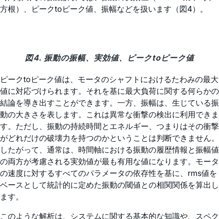
方根）、ピークtoピーク値、振幅などを扱います（図4）。
図4. 振動の振幅、実効値、ピークtoピーク値
ピークtoピーク値は、モータのシャフトにおけるたわみの最大
値に対応づけられます。それを基に最大負荷に関する何らかの
結論を導き出すことができます。一方、振幅は、生じている振
動の大きさを表します。これは異常な衝撃の検出に利用できま
す。ただし、振動の持続時間とエネルギー、つまりはその衝撃
がどれだけの破壊力を持つのかということは判断できません。
したがって、通常は、時間軸における振動の履歴情報と振幅値
の両方が考慮される実効値が最も有用な値になります。モータ
の速度に対するすべてのパラメータの依存性を基に、rms値を
ベースとして統計的に定めた振動の閾値との相関関係を算出し
ます。
このような解析は、システムに関する基本的な知識や、スペク