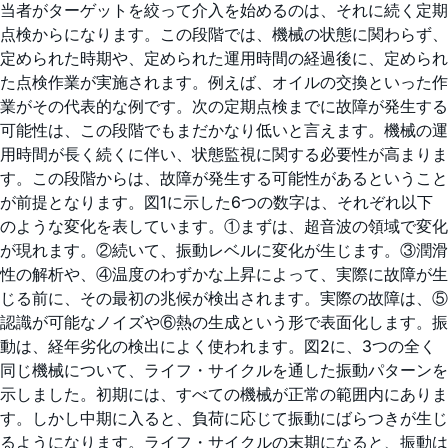
当者がターゲットを絞って介入を始めるのは、それに続く定期
点検からになります。この段階では、機械の状態に関わらず、
定められた時期や、定められた運用時間の経過後に、定められ
た点検作業が実施されます。例えば、オイルの交換といった作
業がその代表的な例です。次の定期点検までに故障が発生する
可能性は、この段階でもまだかなり低いと言えます。機械の運
用時間が長く続くに伴い、状態監視に関する必要性が高まりま
す。この段階からは、故障が発生する可能性があるということ
が前提となります。図1に示した6つの数字は、それぞれ以下
のような変化を表しています。①まずは、超音波の領域で変化
が現れます。②続いて、振動レベルに変化が生じます。③潤滑
性の解析や、④温度のわずかな上昇によって、実際に故障が生
じる前に、その最初の兆候が検出されます。実際の故障は、⑤
認識が可能なノイズや⑥熱の生成という形で表面化します。振
動は、経年劣化の検出によく使われます。図2に、3つの全く
同じ機械について、ライフ・サイクルを通した振動パターンを
示しました。初期には、すべての機械が正常の範囲内にありま
す。しかし中期に入ると、負荷に応じて振動にばらつきが生じ
るようになります。ライフ・サイクルの末期になると、振動は