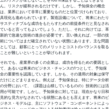
上のリスクが生じないことを100%保証することはできませ
ん。リスクが緩和されるだけです。しかし、予知保全の概念
は、業界において非常に重要なものだと位置づけられており、
具現化も進められています。製造設備について、将来にわたり
サスティナブルな成功をもたらすための前提条件だと見なされ
ていると言ってもよいでしょう。ただし、それに向けては、革
新的で急速な技術の進歩が必要です。言い換えれば、一部の技
術についてはまだ確立されていない状態にあります。主な問題
としては、顧客にとってのメリットとコストのバランスを取る
ことが難しいということが挙げられます。
それでも、産業界の多くの企業は、成功を得るための要因とし
て、あるいは将来のビジネス・チャンスの1つとして、予知保
全の重要性を認識しています。しかも、その適用の対象は保守
だけにとどまりません。例えば、予知保全は、特にデータ分析
の分野において、（課題は山積しているものの）技術的には活
用が可能です。しかし、予知保全に対しては、現在かなり日和
見的な見方がなされている状態にあるとも言えます。将来のビ
ジネス・モデルは、主にソフトウェア・コンポーネントによっ