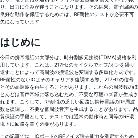
り、出力に歪みが伴うことになります。その結果、電子回路の
良好な動作を保証するためには、RF耐性のテストが必要不可
欠になっています。
はじめに
今日の携帯電話の大部分は、時分割多元接続(TDMA)規格を利
用しています。これは、217Hzのサイクルでオフ/オンを繰り
返すことによって高周波の搬送波を変調する多重化方式です。
RF耐性のないICはそのキャリアを復調する際、217Hzの信号
とその高調波を再生することがあります。これらの周波数のほ
とんどは音声帯域に落ち込むため、不要な可聴バズ音が生成さ
れます。こうして、RF耐性の乏しい回路は携帯電話のRF周波
数を復調し、不要な低周波音声を生成することがあります。品
質保証の手段として、テストでは通常の動作時と同等のRF環
境下に回路を置く必要があります。
この記事では、ICボードのRFノイズ除去能力を測定するため