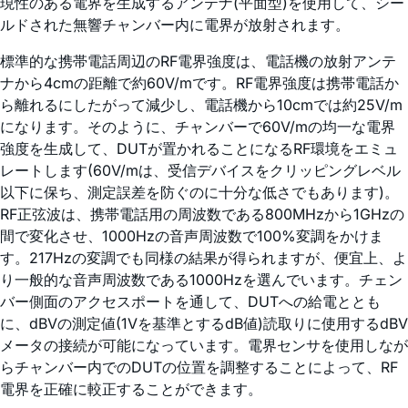
現性のある電界を生成するアンテナ(平面型)を使用して、シー
ルドされた無響チャンバー内に電界が放射されます。
標準的な携帯電話周辺のRF電界強度は、電話機の放射アンテ
ナから4cmの距離で約60V/mです。RF電界強度は携帯電話か
ら離れるにしたがって減少し、電話機から10cmでは約25V/m
になります。そのように、チャンバーで60V/mの均一な電界
強度を生成して、DUTが置かれることになるRF環境をエミュ
レートします(60V/mは、受信デバイスをクリッピングレベル
以下に保ち、測定誤差を防ぐのに十分な低さでもあります)。
RF正弦波は、携帯電話用の周波数である800MHzから1GHzの
間で変化させ、1000Hzの音声周波数で100%変調をかけま
す。217Hzの変調でも同様の結果が得られますが、便宜上、よ
り一般的な音声周波数である1000Hzを選んでいます。チェン
バー側面のアクセスポートを通して、DUTへの給電ととも
に、dBVの測定値(1Vを基準とするdB値)読取りに使用するdBV
メータの接続が可能になっています。電界センサを使用しなが
らチャンバー内でのDUTの位置を調整することによって、RF
電界を正確に較正することができます。