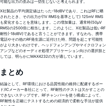
可能な出力の歪みは一切生じないと考えられます。
X社製品の平均測定値はたった-18dBVであり、これはRFに晒
されたとき、その出力が(1V RMSを基準として) 125mV RMS
も変化することを意味します。この増加量は、通常時(50µV
RMS)の2500倍に相当します。このように、X社製品は低いRF
耐性(-18dBV)であると言うことができます。すなわち、携帯
電話やその他のRF発生源に近付けた時、問題を起こす可能性
がより大きいわけです。ヘッドフォンアンプやマイクロフォン
アンプなどのオーディオ処理アプリケーション向けの選択肢と
しては、明らかにMAX4232の方が適しています。
まとめ
結論として、RF環境における品質性能の維持に配慮するボー
ド/ICメーカー各社にとって、RF耐性のテストは欠かすことの
できないステップです。RFチャンバーを使う構成によって、
RF耐性を正確にテストするための経済的で柔軟な手法が提供