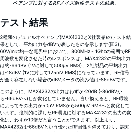
ペアンプに対するRFノイズ耐性テストの結果。
テスト結果
2種類のデュアルオペアンプ(MAX4232とX社製品)のテスト結
果として、平均出力をdBVで表したものを示します(図3)。
60V/mの均一な電界中において、800MHz～1Ghzの範囲でRF
周波数を変化させた時のレスポンスは、MAX4232の平均出力
は約-66dBV (1Vに対して500µV RMS)、X社製品の平均出力
は-18dBV (1Vに対して125mV RMS)になっています。RF信号
が全く存在しない場合のdBVメータの読み値は-86dBVです。
このように、MAX4232の出力はわずか-20dB (-86dBVか
ら-66dBVへ)しか変化していません。言い換えると、RF環境
によってその出力が50µV RMSから500µV RMSへと変化して
います。強制的に課したRF環境に対するMAX4232の出力の変
化は、わずか10倍だと言うことができます。以上より、
MAX4232は-66dBVという優れたRF耐性を備えており、認知